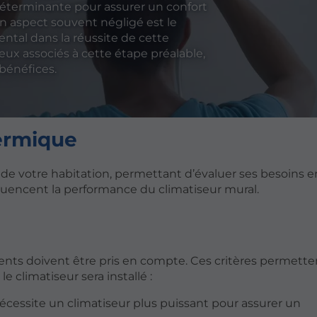
déterminante pour assurer un confort
n aspect souvent négligé est le
ntal dans la réussite de cette
njeux associés à cette étape préalable,
bénéfices.
ermique
de votre habitation, permettant d’évaluer ses besoins e
influencent la performance du climatiseur mural.
ents doivent être pris en compte. Ces critères permette
e climatiseur sera installé :
écessite un climatiseur plus puissant pour assurer un