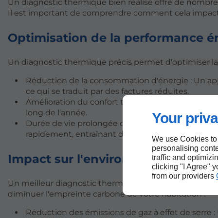
Un diagnostic thermique bien réalisé offre de nombr
Il est important de comprendre comment cela impacte 
Optimisation de la performance é
Un diagnostic thermique précis permet d'optimiser la
Réduction de la consommation d'énergie : Un a
ce qui se traduit par des factures réduites.
Amélioration du confort thermique : Un climatis
long de l'année.
Your priva
Durée de vie prolongée de l'équipement : Un cl
rapidement, entraînant des coûts de maintenanc
We use Cookies to
personalising conte
Impact sur l'environnement
traffic and optimizi
clicking "I Agree" 
from our providers
Un meilleur diagnostic thermique contribue également
diminuer l'empreinte carbone de votre habitation :
Réduction des émissions de gaz à effet de serre 