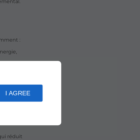
emental.
omment :
nergie,
e tout au
us
I AGREE
t de
ui réduit