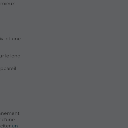
e mieux
ivi et une
ur le long
ppareil
ionnement
r d'une
iciter
un