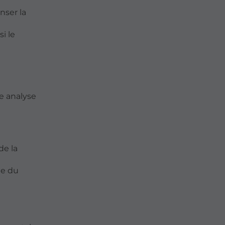
nser la
i le
ne analyse
de la
ue du