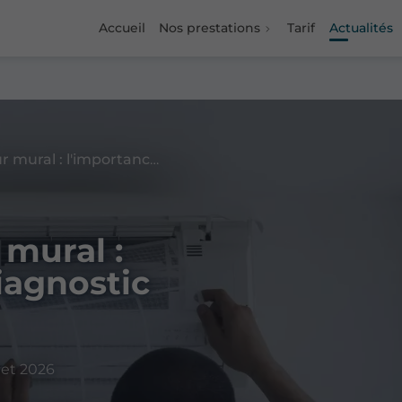
Accueil
Nos prestations
Tarif
Actualités
Pose de climatiseur mural : l'importance d'un diagnostic thermique précis
 mural :
iagnostic
let 2026