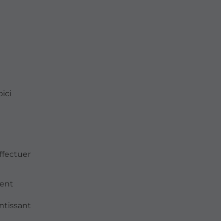
ici
ffectuer
ment
ntissant