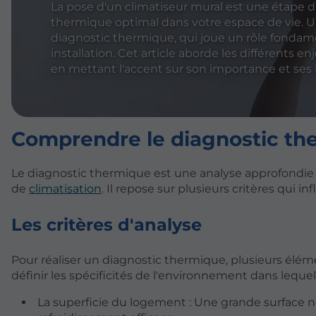
La pose d'un climatiseur mural est une étape 
thermique optimal dans votre espace de vie. U
diagnostic thermique, qui joue un rôle fondame
installation. Cet article aborde les différents e
en mettant l'accent sur son importance et ses 
Comprendre le diagnostic th
Le diagnostic thermique est une analyse approfondie 
de
climatisation
. Il repose sur plusieurs critères qui 
Les critères d'analyse
Pour réaliser un diagnostic thermique, plusieurs élém
définir les spécificités de l'environnement dans lequel l
La superficie du logement : Une grande surface n