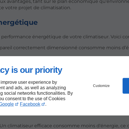
eux avantages, tant sur le plan économique qu'environn
votre projet de climatisation.
nergétique
 performance énergétique de votre climatiseur. Voici c
ppareil correctement dimensionné consomme moins d’é
eur adapté à vos besoins assure une température agréabl
cy is our priority
imatiseur surdimensionné ou sous-dimensionné s’use pl
e accrus.
 improve user experience by
Customize
nt and ads, as well as analyzing
ng social networks functionalities. By
you consent to the use of Cookies
Google
Facebook
.
 à la protection de l’environnement. En effet, il perme
: Un climatiseur efficace consomme moins d'énergie, ce q