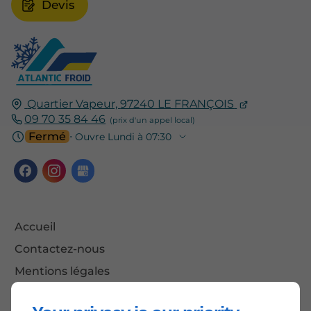
Devis
Quartier Vapeur,
97240
LE FRANÇOIS
09 70 35 84 46
Fermé
⋅ Ouvre Lundi à 07:30
Accueil
Contactez-nous
Mentions légales
Plan du site