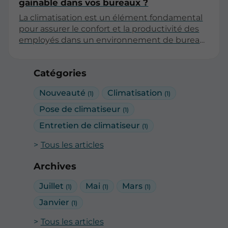
gainable dans vos bureaux ?
La climatisation est un élément fondamental
pour assurer le confort et la productivité des
employés dans un environnement de bureau.
Parmi les différentes solutions disponibles, la
climatisation gainable se distingue par ses
Catégories
nombreux avantages. Cet article explore les
raisons pour lesquelles cette option est
Nouveauté
Climatisation
(1)
(1)
particulièrement adaptée à vos bureaux.
Pose de climatiseur
(1)
Entretien de climatiseur
(1)
Tous les articles
Archives
Juillet
Mai
Mars
(1)
(1)
(1)
Janvier
(1)
Tous les articles