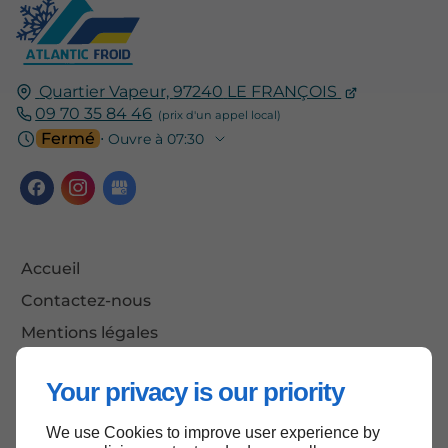
Quartier Vapeur,
97240
LE FRANÇOIS
09 70 35 84 46
Fermé
⋅ Ouvre à 07:30
Accueil
Contactez-nous
Mentions légales
Plan du site
Your privacy is our priority
We use Cookies to improve user experience by