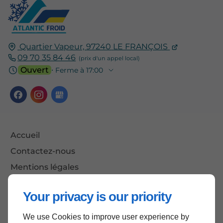
Quartier Vapeur,
97240
LE FRANÇOIS
09 70 35 84 46
Ouvert
⋅ Ferme à 17:00
Accueil
Contactez-nous
Mentions légales
Plan du site
Your privacy is our priority
We use Cookies to improve user experience by