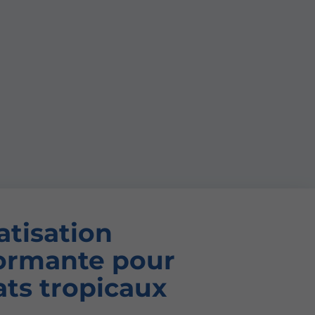
atisation
ormante pour
ats tropicaux