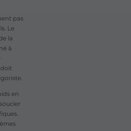
ument pas
ls. Le
de la
né à
e
 doit
igoriste.
roids en
 soucier
fiques.
stèmes