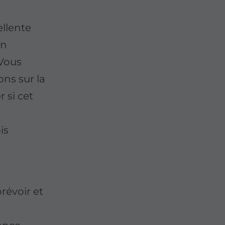
llente
en
 Vous
ns sur la
 si cet
is
révoir et