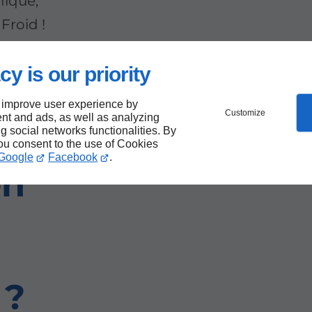
nique,
Froid !
cy is our priority
ier
 improve user experience by
Customize
nt and ads, as well as analyzing
ng social networks functionalities. By
you consent to the use of Cookies
Google
Facebook
.
en
 ?