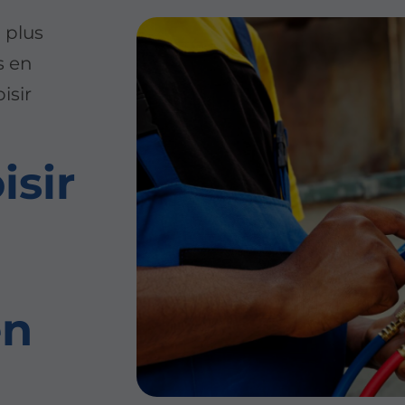
a plus
s en
isir
sir
en