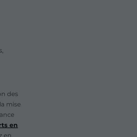
s,
ion des
 la mise
nance
rts en
z en