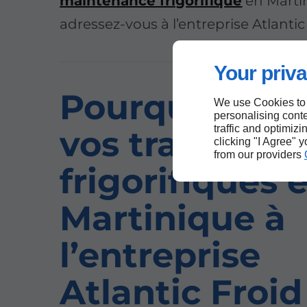
maintenance frigorifique
en Marti
adressez-vous à l’entreprise Atlantic 
Your priva
Pourquoi conf
We use Cookies to
personalising conte
traffic and optimizi
vos travaux
clicking "I Agree" 
from our providers
frigorifiques 
Martinique à
l’entreprise
Atlantic Froid