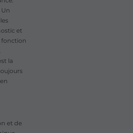
ance.
. Un
les
ostic et
 fonction
.
st la
 toujours
ien
on et de